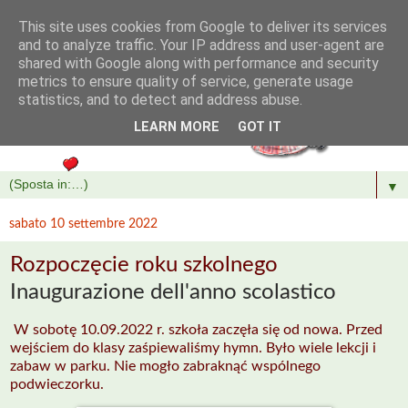
This site uses cookies from Google to deliver its services
and to analyze traffic. Your IP address and user-agent are
shared with Google along with performance and security
metrics to ensure quality of service, generate usage
statistics, and to detect and address abuse.
LEARN MORE
GOT IT
▼
sabato 10 settembre 2022
Rozpoczęcie roku szkolnego
Inaugurazione dell'anno scolastico
W sobotę 10.09.2022 r. szkoła zaczęła się od nowa. Przed
wejściem do klasy zaśpiewaliśmy hymn. Było wiele lekcji i
zabaw w parku. Nie mogło zabraknąć wspólnego
podwieczorku.