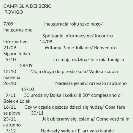
CAMPIGLIA DEI BERICI
ROVIGO
7/09 Inauguracja roku szkolnego/
Inaugurazione
Spotkanie informacyjne/ Incontro
informativo 14/09
21/09 Witamy Panie Julianie/ Benvenuto
Signor Julian
5/10 Ja i moja rodzina/ Io e mia famiglia
28/09
12/10 Moja droga do przedszkola/ Vado a scuola
materna
26/10 Nadesza jesień/ Arrivato l'autunno
19/10
9/11 50 urodziny Bolka i Lolka/ Il 50° compleanno di
Bolek e Lolek
16/11 Czy w czasie deszczu dzieci się nudzą/ Cosa fare
se piove 30/11
23/11 Jak ubieramy się jesienią/ Come vestirsi in
autunno
7/12 Nadeszły swięta/ E' arrivato Natale