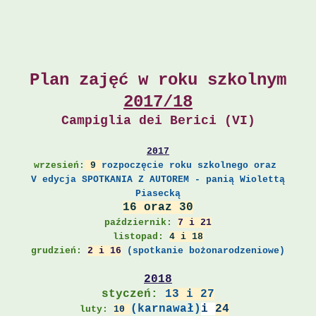
Plan zajęć w roku szkolnym
2017/18
Campiglia dei Berici (VI)
2017
wrzesień:
9
rozpoczęcie roku szkolnego oraz
V edycja SPOTKANIA Z AUTOREM - panią Wiolettą
Piasecką
16 oraz 30
październik:
7 i
21
listopad:
4
i 18
grudzień:
2 i 16
(spotkanie bożonarodzeniowe)
2018
styczeń:
13 i 27
(karnawał)
i
24
luty:
10