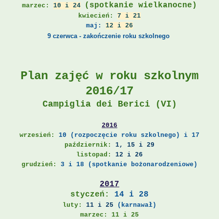
(spotkanie wielkanocne)
marzec:
10 i 24
kwiecień:
7 i 21
maj:
12
i 26
9 czerwca - zakończenie roku szkolnego
Plan zajęć w roku szkolnym
2016/17
Campiglia dei Berici (VI)
2016
wrzesień:
10 (rozpoczęcie roku szkolnego) i 17
październik:
1, 15 i 29
listopad:
12 i 26
grudzień:
3 i 1
8
(spotkanie bożonarodzeniowe)
2017
styczeń:
14 i 28
luty:
11 i 25
(karnawał)
marzec:
11 i 25