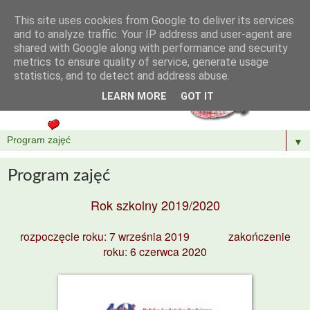
This site uses cookies from Google to deliver its services
and to analyze traffic. Your IP address and user-agent are
shared with Google along with performance and security
metrics to ensure quality of service, generate usage
statistics, and to detect and address abuse.
LEARN MORE
GOT IT
▼
Program zajęć
Rok szkolny 2019/2020
rozpoczęcie roku: 7 września 2019
zakończenie
roku: 6 czerwca 2020