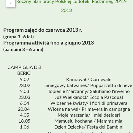
Roczny plan pracy Polskiej Ludoteki Rodzinnej, 2012-
2013
Program zajęć do czerwca 2013 r.
(grupa 3 -6 lat)
Programma attività fino a giugno 2013
(bambini 3 - 6 anni)
CAMPIGLIA DEI
BERICI
9.02
Karnawał /
Carnevale
23.02
Śniegowy bałwanek/
Puppazzetto di neve
9.03
Topienie Marzanny/
Salutiamo l'inverno
23.03
Już Wielkanoc!/
Eccola Pascqua!
6.04
Wiosenne kwiaty/
I fiori di primavera
20.04
Wiosna na wsi/
Primavera in campagna
4.05
Moje marzenia/
I miei desideri
18.05
Mamusiu kochana!/
Mamma mia!
1.06
Dzień Dziecka/
Festa dei Bambini