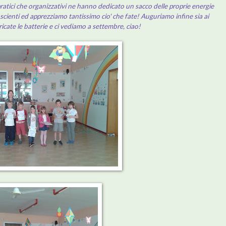
 pratici che organizzativi ne hanno dedicato un sacco delle proprie energie
scienti ed apprezziamo tantissimo cio' che fate! Auguriamo infine sia ai
ricate le batterie e ci vediamo a settembre, ciao!