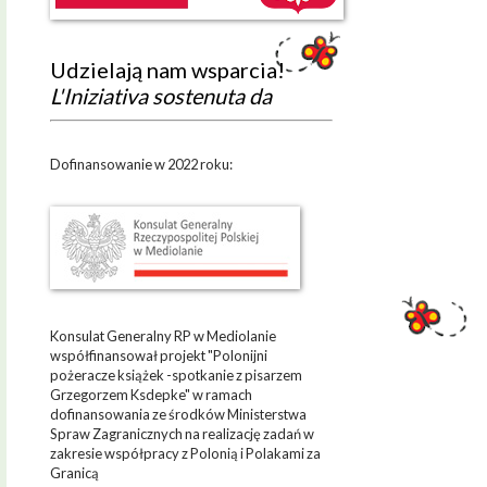
Udzielają nam wsparcia!
L'Iniziativa sostenuta da
Dofinansowanie w 2022 roku:
Konsulat Generalny RP w Mediolanie
współfinansował projekt "Polonijni
pożeracze książek -spotkanie z pisarzem
Grzegorzem Ksdepke" w ramach
dofinansowania ze środków Ministerstwa
Spraw Zagranicznych na realizację zadań w
zakresie współpracy z Polonią i Polakami za
Granicą