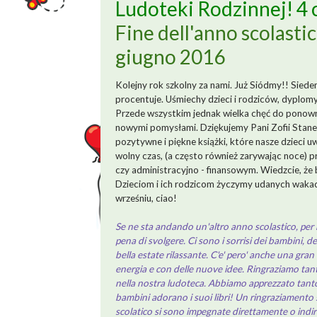
Ludoteki Rodzinnej! 4
Fine dell'anno scolasti
giugno 2016
Kolejny rok szkolny za nami. Już Siódmy!! Siede
procentuje. Uśmiechy dzieci i rodziców, dyplomy
Przede wszystkim jednak wielka chęć do ponow
nowymi pomysłami. Dziękujemy Pani Zofii Staneck
pozytywne i piękne książki, które nasze dzieci u
wolny czas, (a często również zarywając noce)
czy administracyjno - finansowym. Wiedzcie, ż
Dzieciom i ich rodzicom życzymy udanych wakacj
wrześniu, ciao!
Se ne sta andando un'altro anno scolastico, per no
pena di svolgere. Ci sono i sorrisi dei bambini, dei 
bella estate rilassante. C'e' pero' anche una gran
energia e con delle nuove idee. Ringraziamo tanto 
nella nostra ludoteca. Abbiamo apprezzato tanto la s
bambini adorano i suoi libri! Un ringraziamento 
scolatico si sono impegnate direttamente o indir