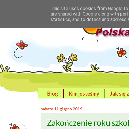
This site uses cookies from Google to d
are shared with Google along with perf
statistics, and to detect and address 
Blog
Kim jesteśmy
Jak się 
sabato 11 giugno 2016
Zakończenie roku szkol