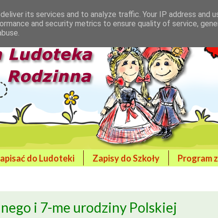
eliver its services and to analyze traffic. Your IP address and 
ormance and security metrics to ensure quality of service, gen
abuse.
zapisać do Ludoteki
Zapisy do Szkoły
Program z
nego i 7-me urodziny Polskiej