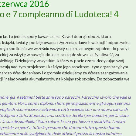
 czerwca 2016
co e 7 compleanno di Ludoteca! 4
m lat to jednak spory kawał czasu. Kawał dobrej roboty, która
. książki, kwiaty, podziękowania i życzenia udanych wakacji i odpoczynku.
nego spotkania we wrześniu wszyscy razem, z nowym zapałem do pracy i
iej za wizytę w naszej ludotece, za ciepłe słowa, za życzliwość, za
wielbiają. Dziękujemy wszystkim, którzy w pocie czoła, dedykując swój
 pracują nad tym projektem i każdym jego aspektem -tym organizacyjnym
e bardzo Was doceniamy i ogromnie dziękujemy za Wasze zaangażowanie.
i i naładowania akumulatorów na kolejny rok szkolny. Do zobaczenia we
i e' gia' il settimo! Sette anni sono parecchi. Parecchio lavoro che vale la
genitori. Poi ci sono i diplomi, i fiori, gli ringraziament e gli auguri per una
 voglia di ricominciare a settembre tutti insieme, con una nuova carica di
Signora Zofia Stanecka, una scrittrice dei libri per bambini, per la visita
ua disponibilita', il suo calore, la sua gentilezza e positivita'. I nostri
speciale va pero' a tutte le persone che durante tutto questo hanno
ettamente nello svolgimento delle attivita' presso la nostra ludoteca.