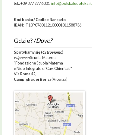
tel.: +39 377 277 6001,
info@polskaludoteka.it
Kod banku / Codice Bancario
IBAN: IT10P0760112100001011588736
Gdzie? /
Dove?
Spotykamy się
(
Ci troviamo
)
w/presso
Scuola Materna
"Fondazione Scuola Materna
e Nido Integrato di Cav. Chiericati"
Via Roma 42,
Campiglia dei Berici
(Vicenza)