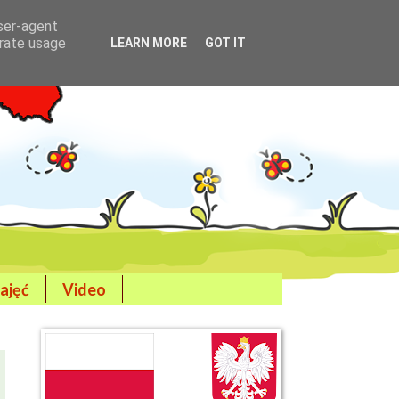
user-agent
erate usage
LEARN MORE
GOT IT
ajęć
Video