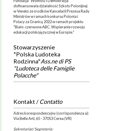
Fundacja "Wolność i Demokracja"
dofinansowała działalność Szkoły Polonijnej
w Veneto ze środków Kancelarii Prezesa Rady
Ministrów w ramach konkursu Polonia i
Polacy za Granicą 2022 w ramach projektu
"Biało-czerwone ABC. Wspieranie rozwoju
edukacji polskojęzycznej w Europie."
Stowarzyszenie
"Polska Ludoteka
Rodzinna"
Ass.ne di PS
"Ludoteca delle Famiglie
Polacche"
Kontakt /
Contatto
Adres korespondencyjny (corrispondenza a):
Via Belle Arti, 65 - 37053 Cerea (VR)
Sekretariat/ Segreteria: