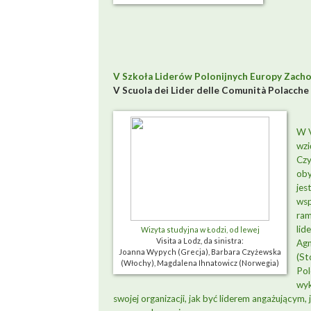
V Szkoła Liderów Polonijnych Europy Zachodn
V Scuola dei Lider delle Comunità Polacche i
W V
wzi
Czy
oby
jes
wsp
ram
lid
Wizyta studyjna w Łodzi, od lewej
Visita a Lodz, da sinistra:
Ag
Joanna Wypych (Grecja), Barbara Czyżewska
(St
(Włochy), Magdalena Ihnatowicz (Norwegia)
Pol
wyk
swojej organizacji, jak być liderem angażującym,