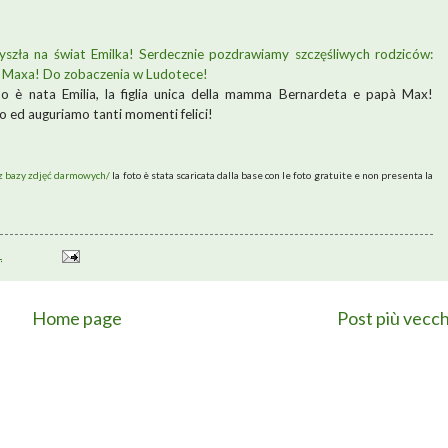
szła na świat Emilka! Serdecznie pozdrawiamy szczęśliwych rodziców:
tę i tatę Maxa! Do zobaczenia w Ludotece!
o è nata Emilia, la figlia unica della mamma Bernardeta e papà Max!
o ed auguriamo tanti momenti felici!
 z bazy zdjęć darmowych/
la foto è stata scaricata dalla base con le foto gratuite e non presenta la
1
Home page
Post più vecch