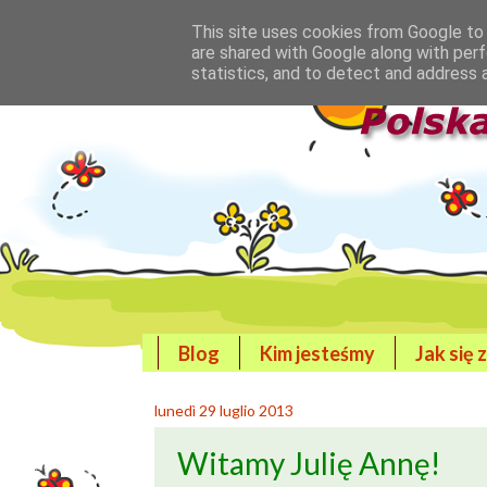
This site uses cookies from Google to d
are shared with Google along with perf
statistics, and to detect and address 
Blog
Kim jesteśmy
Jak się 
lunedì 29 luglio 2013
Witamy Julię Annę!