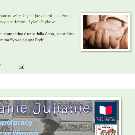
am nowinę, że jest już z nami Julia Anna,
iwym rodzicom, Sylwii i Erykowi!
 stamattina è nata Julia Anna, la sorellina
 mamma Sylwia e papà Eryk!
7