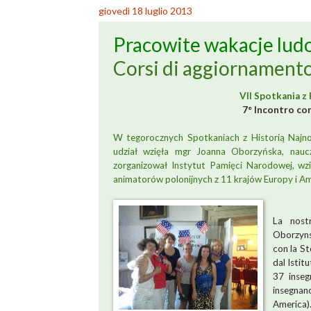
giovedì 18 luglio 2013
Pracowite wakacje lud
Corsi di aggiornamento 
VII Spotkania z 
7° Incontro con
W tegorocznych Spotkaniach z Historią Naj
udział wzięła mgr Joanna Oborzyńska, nauc
zorganizował Instytut Pamięci Narodowej, wzi
animatorów polonijnych z 11 krajów Europy i Am
La nost
Oborzyns
con la St
dal Istit
37 inseg
insegnano
America)