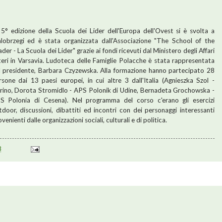
 5° edizione della Scuola dei Lider dell'Europa dell'Ovest si è svolta a
alobrzegi ed è stata organizzata dall'Associazione "The School of the
der - La Scuola dei Lider" grazie ai fondi ricevuti dal Ministero degli Affari
teri in Varsavia. Ludoteca delle Famiglie Polacche è stata rappresentata
l presidente, Barbara Czyzewska. Alla formazione hanno partecipato 28
rsone dai 13 paesi europei, in cui altre 3 dall'Italia (Agnieszka Szol -
rino, Dorota Stromidlo - APS Polonik di Udine, Bernadeta Grochowska -
S Polonia di Cesena). Nel programma del corso c'erano gli esercizi
tdoor, discussioni, dibattiti ed incontri con dei personaggi interessanti
venienti dalle organizzazioni sociali, culturali e di politica.
8