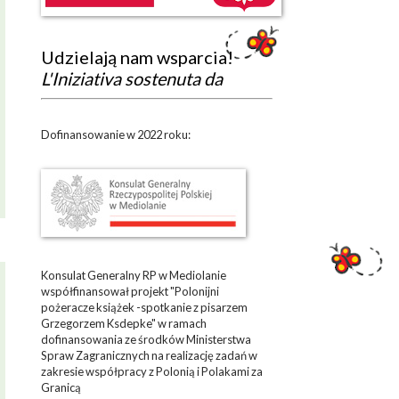
Udzielają nam wsparcia!
L'Iniziativa sostenuta da
Dofinansowanie w 2022 roku:
Konsulat Generalny RP w Mediolanie
współfinansował projekt "Polonijni
pożeracze książek -spotkanie z pisarzem
Grzegorzem Ksdepke" w ramach
dofinansowania ze środków Ministerstwa
Spraw Zagranicznych na realizację zadań w
zakresie współpracy z Polonią i Polakami za
Granicą