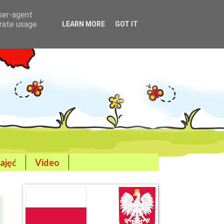
user-agent
erate usage
LEARN MORE
GOT IT
ajęć
Video