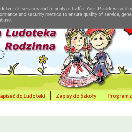
eliver its services and to analyze traffic. Your IP address and 
ormance and security metrics to ensure quality of service, gen
abuse.
zapisać do Ludoteki
Zapisy do Szkoły
Program z