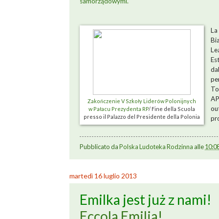
samorządowymi.
La
Bi
Lea
Es
da
pe
To
AP
Zakończenie V Szkoły Liderów Polonijnych
ou
w Pałacu Prezydenta RP
/ Fine della Scuola
presso il Palazzo del Presidente della Polonia
pro
Pubblicato da
Polska Ludoteka Rodzinna
alle
10:0
martedì 16 luglio 2013
Emilka jest już z nami!
Eccola Emilia!