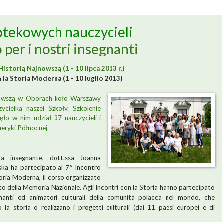
otekowych nauczycieli
per i nostri insegnanti
Historią Najnowszą (1 - 10 lipca 2013 r.)
 la Storia Moderna (1 - 10 luglio 2013)
nowszą w Oborach koło Warszawy
zycielka naszej
Szkoły
. Szkolenie
ęło w nim udział 37 nauczycieli i
eryki Północnej.
ra insegnante, dott.ssa Joanna
ka ha partecipato al 7° Incontro
oria Moderna, il corso organizzato
uto della Memoria Nazionale. Agli Incontri con la Storia hanno partecipato
nanti ed animatori culturali della comunità polacca nel mondo, che
 la storia o realizzano i progetti culturali (dai 11 paesi europei e di
.