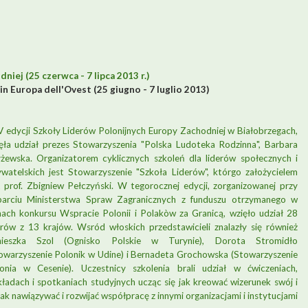
iej (25 czerwca - 7 lipca 2013 r.)
n Europa dell'Ovest (25 giugno - 7 luglio 2013)
 edycji Szkoły Liderów Polonijnych Europy Zachodniej w Białobrzegach,
ęła udział prezes Stowarzyszenia "Polska Ludoteka Rodzinna", Barbara
żewska. Organizatorem cyklicznych szkoleń dla liderów społecznych i
watelskich jest Stowarzyszenie "Szkoła Liderów", którgo założycielem
t prof. Zbigniew Pełczyński. W tegorocznej edycji, zorganizowanej przy
arciu Ministerstwa Spraw Zagranicznych z funduszu otrzymanego w
ach konkursu Wspracie Polonii i Polakòw za Granicą, wzięło udział 28
erów z 13 krajów. Wsród włoskich przedstawicieli znalazły się również
nieszka Szol (Ognisko Polskie w Turynie), Dorota Stromidło
owarzyszenie Polonik w Udine) i Bernadeta Grochowska (Stowarzyszenie
onia w Cesenie). Uczestnicy szkolenia brali udział w ćwiczeniach,
ładach i spotkaniach studyjnych ucząc się jak kreować wizerunek swój i
 jak nawiązywać i rozwijać współpracę z innymi organizacjami i instytucjami