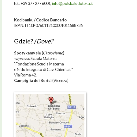
tel.: +39 377 277 6001,
info@polskaludoteka.it
Kod banku / Codice Bancario
IBAN: IT10P0760112100001011588736
Gdzie? /
Dove?
Spotykamy się
(
Ci troviamo
)
w/presso
Scuola Materna
"Fondazione Scuola Materna
e Nido Integrato di Cav. Chiericati"
Via Roma 42,
Campiglia dei Berici
(Vicenza)