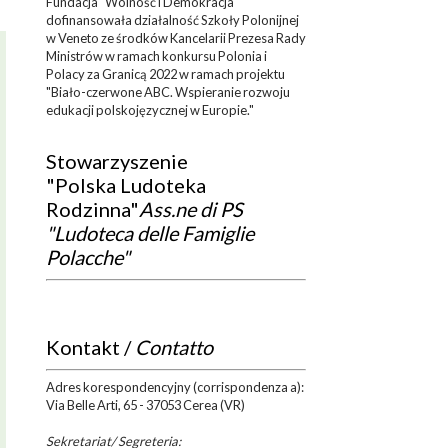
Fundacja "Wolność i Demokracja"
dofinansowała działalność Szkoły Polonijnej
w Veneto ze środków Kancelarii Prezesa Rady
Ministrów w ramach konkursu Polonia i
Polacy za Granicą 2022 w ramach projektu
"Biało-czerwone ABC. Wspieranie rozwoju
edukacji polskojęzycznej w Europie."
Stowarzyszenie
"Polska Ludoteka
Rodzinna"
Ass.ne di PS
"Ludoteca delle Famiglie
Polacche"
Kontakt /
Contatto
Adres korespondencyjny (corrispondenza a):
Via Belle Arti, 65 - 37053 Cerea (VR)
Sekretariat/ Segreteria: