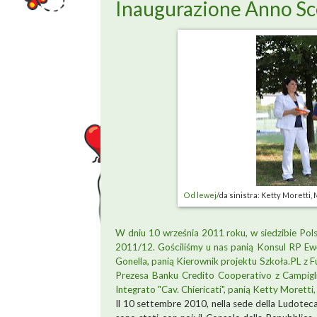
Inaugurazione Anno Sc
Od lewej
/da sinistra: Ketty Moretti
W dniu 10 września 2011 roku, w siedzibie Pols
2011/12. Gościliśmy u nas panią Konsul RP Ewę
Gonella, panią Kierownik projektu Szkoła.PL z 
Prezesa Banku Credito Cooperativo z Campiglia
Integrato "Cav. Chiericati", panią Ketty Morett
Il 10 settembre 2010, nella sede della Ludoteca