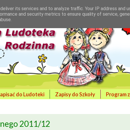
eliver its services and to analyze traffic. Your IP address and 
ormance and security metrics to ensure quality of service, gen
abuse.
zapisać do Ludoteki
Zapisy do Szkoły
Program z
lnego 2011/12