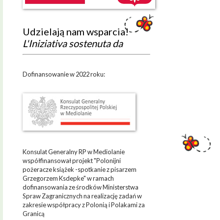
Udzielają nam wsparcia!
L'Iniziativa sostenuta da
Dofinansowanie w 2022 roku:
Konsulat Generalny RP w Mediolanie
współfinansował projekt "Polonijni
pożeracze książek -spotkanie z pisarzem
Grzegorzem Ksdepke" w ramach
dofinansowania ze środków Ministerstwa
Spraw Zagranicznych na realizację zadań w
zakresie współpracy z Polonią i Polakami za
Granicą