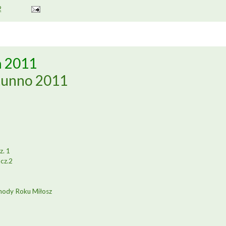
2
ń 2011
tunno 2011
z. 1
 cz.2
bchody Roku Miłosz