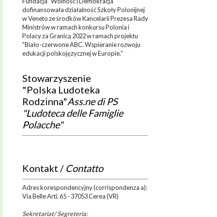
Fundacja "Wolność i Demokracja"
dofinansowała działalność Szkoły Polonijnej
w Veneto ze środków Kancelarii Prezesa Rady
Ministrów w ramach konkursu Polonia i
Polacy za Granicą 2022 w ramach projektu
"Biało-czerwone ABC. Wspieranie rozwoju
edukacji polskojęzycznej w Europie."
Stowarzyszenie
"Polska Ludoteka
Rodzinna"
Ass.ne di PS
"Ludoteca delle Famiglie
Polacche"
Kontakt /
Contatto
Adres korespondencyjny (corrispondenza a):
Via Belle Arti, 65 - 37053 Cerea (VR)
Sekretariat/ Segreteria: