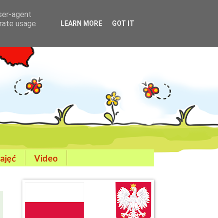
user-agent
erate usage
LEARN MORE
GOT IT
ajęć
Video