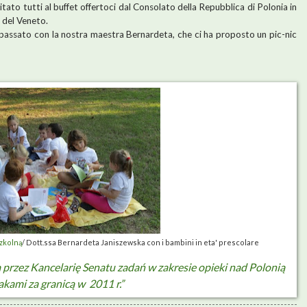
itato tutti al buffet offertoci dal Consolato della Repubblica di Polonia in
 del Veneto.
assato con la nostra maestra Bernardeta, che ci ha proposto un pic-nic
zkolną
/ Dott.ssa Bernardeta Janiszewska con i bambini in eta' prescolare
 przez Kancelarię Senatu zadań w zakresie opieki nad Polonią
lakami za granicą w
2011 r.”