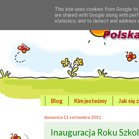
This site uses cookies from Google to d
are shared with Google along with perf
statistics, and to detect and address 
Blog
Kim jesteśmy
Jak się 
domenica 11 settembre 2011
Inauguracja Roku Szko