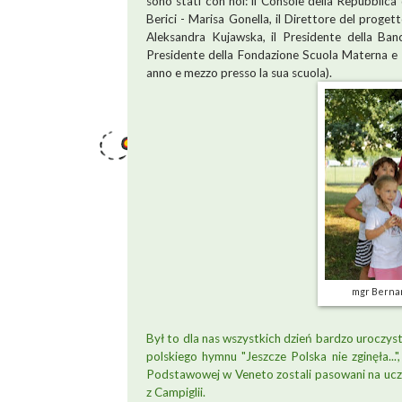
sono stati con noi: il Console della Repubblica
Berici - Marisa Gonella, il Direttore del proge
Aleksandra Kujawska, il Presidente della Banc
Presidente della Fondazione Scuola Materna e n
anno e mezzo presso la sua scuola).
mgr Bernar
Był to dla nas wszystkich dzień bardzo uroczys
polskiego hymnu "Jeszcze Polska nie zginęła..."
Podstawowej w Veneto zostali pasowani na ucz
z Campiglii.