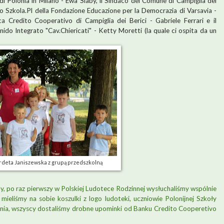
 di Polonia in Milano - Ewa Slaby, il Sindaco del Comune di Campiglia dei
tto Szkola.Pl della Fondazione Educazione per la Democrazia di Varsavia -
a Credito Cooperativo di Campiglia dei Berici - Gabriele Ferrari e il
ido Integrato "Cav.Chiericati" - Ketty Moretti (la quale ci ospita da un
deta Janiszewska z grupą przedszkolną
ty, po raz pierwszy w Polskiej Ludotece Rodzinnej wysłuchaliśmy wspólnie
, mieliśmy na sobie koszulki z logo ludoteki, uczniowie Polonijnej Szkoły
nia, wszyscy dostaliśmy drobne upominki od Banku Credito Cooperetivo