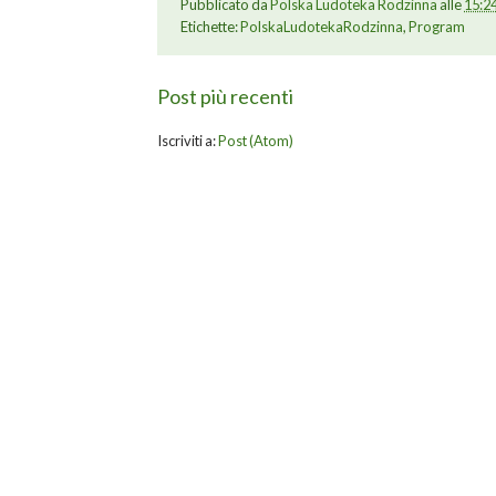
Pubblicato da
Polska Ludoteka Rodzinna
alle
15:2
Etichette:
PolskaLudotekaRodzinna
,
Program
Post più recenti
Iscriviti a:
Post (Atom)