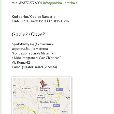
tel.: +39 377 277 6001,
info@polskaludoteka.it
Kod banku / Codice Bancario
IBAN: IT10P0760112100001011588736
Gdzie? /
Dove?
Spotykamy się
(
Ci troviamo
)
w/presso
Scuola Materna
"Fondazione Scuola Materna
e Nido Integrato di Cav. Chiericati"
Via Roma 42,
Campiglia dei Berici
(Vicenza)