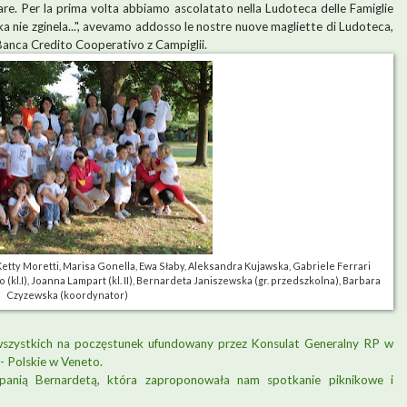
lare. Per la prima volta abbiamo ascolatato nella Ludoteca delle Famiglie
a nie zginela...", avevamo addosso le nostre nuove magliette di Ludoteca,
 Banca Credito Cooperativo z Campiglii.
 Ketty Moretti, Marisa Gonella, Ewa Słaby, Aleksandra Kujawska, Gabriele Ferrari
o (kl.I), Joanna Lampart (kl. II), Bernardeta Janiszewska (gr. przedszkolna), Barbara
Czyzewska (koordynator)
my wszystkich na poczęstunek ufundowany przez Konsulat Generalny RP w
- Polskie w Veneto.
 panią Bernardetą, która zaproponowała nam spotkanie piknikowe i