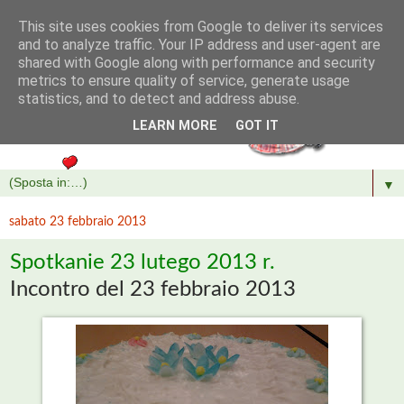
This site uses cookies from Google to deliver its services
and to analyze traffic. Your IP address and user-agent are
shared with Google along with performance and security
metrics to ensure quality of service, generate usage
statistics, and to detect and address abuse.
LEARN MORE
GOT IT
▼
sabato 23 febbraio 2013
Spotkanie 23 lutego 2013 r.
Incontro del 23 febbraio 2013