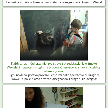
Le nostre attività abbiamo cominciato dalla leggenda di Drago di Wawel
Każdy z nas mógł przymierzyć stroje z przedstawienia o Smoku
Wawelskim a potem mogliśmy próbować narysować smoka na tablicy,
własnoręcznie!
Ognuno di noi poteva provare i costumi dello spettacolo di Drago di
Wawel e poi ci siamo divertiti disegnando il drago sulla lavagna!