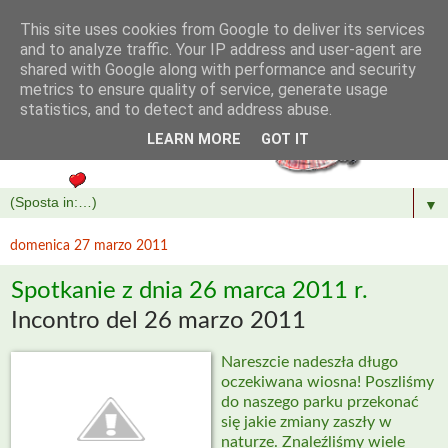
This site uses cookies from Google to deliver its services
and to analyze traffic. Your IP address and user-agent are
shared with Google along with performance and security
metrics to ensure quality of service, generate usage
statistics, and to detect and address abuse.
LEARN MORE
GOT IT
▼
domenica 27 marzo 2011
Spotkanie z dnia 26 marca 2011 r.
Incontro del 26 marzo 2011
Nareszcie nadeszła długo
oczekiwana wiosna! Poszliśmy
do naszego parku przekonać
się jakie zmiany zaszły w
naturze. Znaleźliśmy wiele