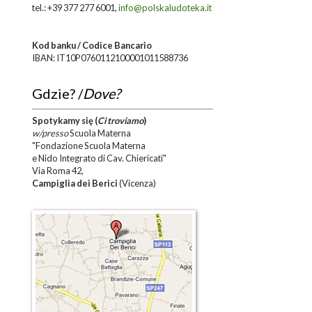
tel.: +39 377 277 6001,
info@polskaludoteka.it
Kod banku / Codice Bancario
IBAN: IT10P0760112100001011588736
Gdzie? /
Dove?
Spotykamy się
(
Ci troviamo
)
w/presso
Scuola Materna
"Fondazione Scuola Materna
e Nido Integrato di Cav. Chiericati"
Via Roma 42,
Campiglia dei Berici
(Vicenza)