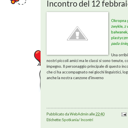
Incontro del 12 febbra
Okropna g
zwykle, z
bałwanek,
plastyczn
pada śnieg.
Una orribi
nostri piccoli amici ma le classi si sono tenute, c
impegno. Il personaggio principale di questo inc
che ci ha accompagnato nei giochi linguistici, log
anche la nostra canzone d'inverno
Pubblicato da
WebAdmin
alle
22:40
Etichette:
Spotkania/ Incontri