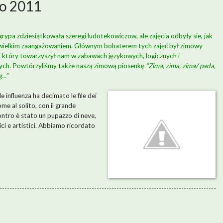
io 2011
rypa zdziesiątkowała szeregi ludotekowiczow, ale zajęcia odbyły sie, jak
 wielkim zaangażowaniem. Głównym bohaterem tych zajęć był zimowy
 który towarzyszył nam w zabawach językowych, logicznych i
ych. Powtórzyliśmy także naszą zimową piosenkę
”Zima, zima, zima/ pada,
..”
le influenza ha decimato le file dei
ome al solito, con il grande
ontro è stato un pupazzo di neve,
ici e artistici. Abbiamo ricordato