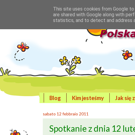
This site uses cookies from Google to d
are shared with Google along with perf
statistics, and to detect and address 
Blog
Kim jesteśmy
Jak się 
sabato 12 febbraio 2011
Spotkanie z dnia 12 lut