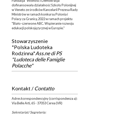
Fundacja "Wolność i Demokracja"
dofinansowała działalność Szkoły Polonijnej
w Veneto ze środków Kancelarii Prezesa Rady
Ministrów w ramach konkursu Polonia i
Polacy za Granicą 2022 w ramach projektu
"Biało-czerwone ABC. Wspieranie rozwoju
edukacji polskojęzycznej w Europie."
Stowarzyszenie
"Polska Ludoteka
Rodzinna"
Ass.ne di PS
"Ludoteca delle Famiglie
Polacche"
Kontakt /
Contatto
Adres korespondencyjny (corrispondenza a):
Via Belle Arti, 65 - 37053 Cerea (VR)
Sekretariat/ Segreteria: