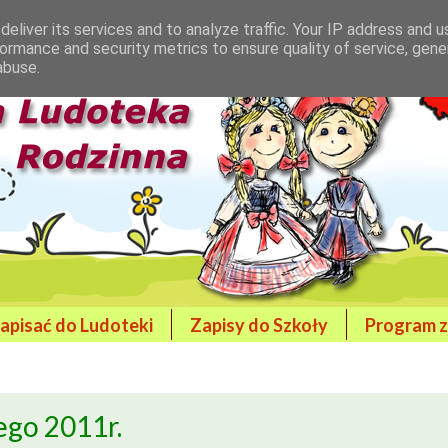
eliver its services and to analyze traffic. Your IP address and 
ormance and security metrics to ensure quality of service, gen
abuse.
zapisać do Ludoteki
Zapisy do Szkoły
Program z
ego 2011r.