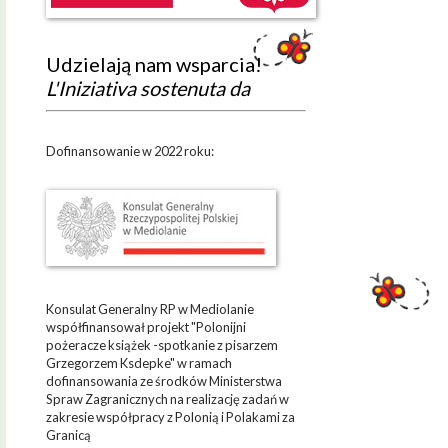
Udzielają nam wsparcia!
L'Iniziativa sostenuta da
Dofinansowanie w 2022 roku:
Konsulat Generalny RP w Mediolanie
współfinansował projekt "Polonijni
pożeracze książek -spotkanie z pisarzem
Grzegorzem Ksdepke" w ramach
dofinansowania ze środków Ministerstwa
Spraw Zagranicznych na realizację zadań w
zakresie współpracy z Polonią i Polakami za
Granicą