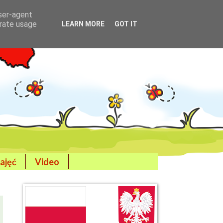
user-agent
erate usage
LEARN MORE
GOT IT
ajęć
Video