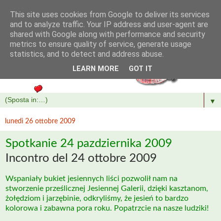
This site uses cookies from Google to deliver its services
and to analyze traffic. Your IP address and user-agent are
shared with Google along with performance and security
metrics to ensure quality of service, generate usage
statistics, and to detect and address abuse.
LEARN MORE
GOT IT
▼
lunedì 26 ottobre 2009
Spotkanie 24 pazdziernika 2009
Incontro del 24 ottobre 2009
Wspaniały bukiet jesiennych liści pozwolił nam na
stworzenie prześlicznej Jesiennej Galerii, dzięki kasztanom,
żołędziom i jarzębinie, odkryliśmy, że jesień to bardzo
kolorowa i zabawna pora roku. Popatrzcie na nasze ludziki!